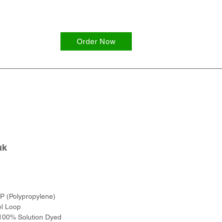
Order Now
uk
P (Polypropylene)
el Loop
100% Solution Dyed