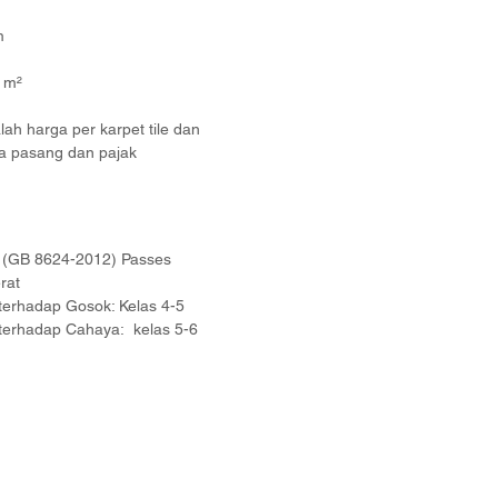
m
6 m²
ah harga per karpet tile dan
a pasang dan pajak
B (GB 8624-2012) Passes
rat
terhadap Gosok: Kelas 4-5
terhadap Cahaya: kelas 5-6