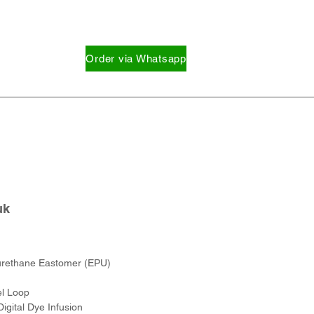
Order via Whatsapp
uk
urethane Eastomer (EPU)
el Loop
gital Dye Infusion