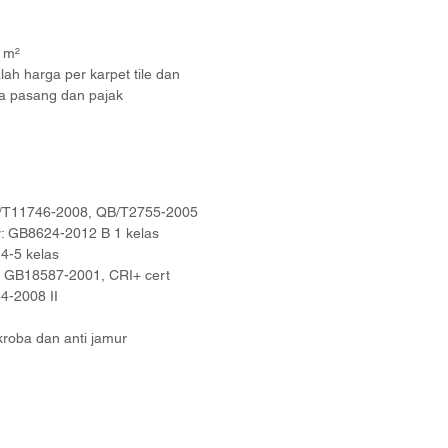
9 m²
ah harga per karpet tile dan
a pasang dan pajak
GB/T11746-2008, QB/T2755-2005
: GB8624-2012 B 1 kelas
4-5 kelas
 GB18587-2001, CRI+ cert
44-2008 II
roba dan anti jamur