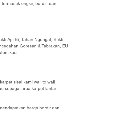
termasuk ongkir, bordir, dan
ukti Api B), Tahan Ngengat, Bukti
ncegahan Goresan & Tabrakan, EU
utentikasi
rpet sisal kami wall to wall
au sebagai area karpet lantai
mendapatkan harga bordir dan