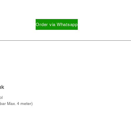
Order via Whatsapp
e
uk
ol
ar Max. 4 meter)