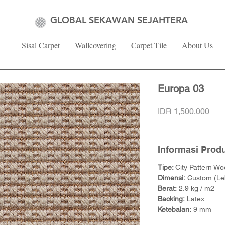
GLOBAL SEKAWAN SEJAHTERA
Sisal Carpet
Wallcovering
Carpet Tile
About Us
Europa 03
Pric
IDR 1,500,000
Informasi Prod
Tipe:
City Pattern Wo
Dimensi:
Custom (Leb
Berat:
2.9 kg / m2
Backing:
Latex
Ketebalan:
9 mm