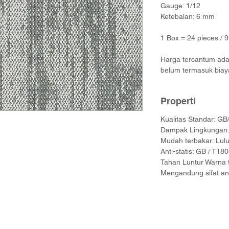
Gauge: 1/12
Ketebalan: 6 mm
1 Box = 24 pieces / 
Harga tercantum adal
belum termasuk biay
Properti
Kualitas Standar: G
Dampak Lingkungan: 
Mudah terbakar: Lul
Anti-statis: GB / T18
Tahan Luntur Warna 
Mengandung sifat ant