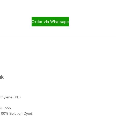
Order via Whatsapp
uk
thylene (PE)
el Loop
100% Solution Dyed