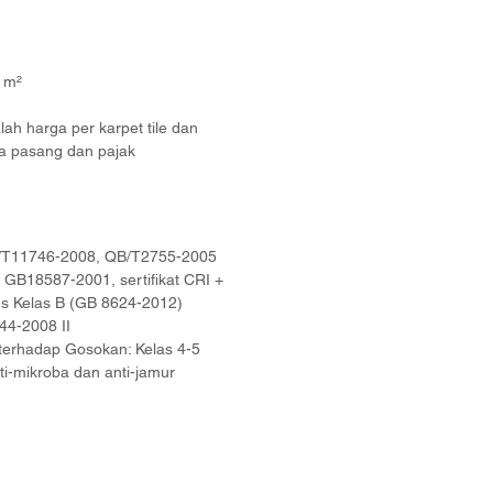
9 m²
ah harga per karpet tile dan
a pasang dan pajak
B/T11746-2008, QB/T2755-2005
GB18587-2001, sertifikat CRI +
us Kelas B (GB 8624-2012)
044-2008 II
terhadap Gosokan: Kelas 4-5
i-mikroba dan anti-jamur