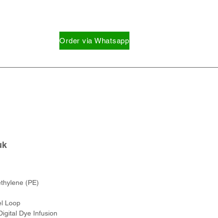
Order via Whatsapp
uk
thylene (PE)
el Loop
gital Dye Infusion