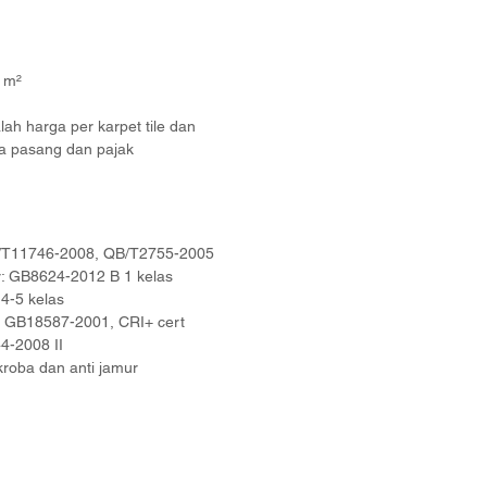
9 m²
ah harga per karpet tile dan
a pasang dan pajak
B/T11746-2008, QB/T2755-2005
: GB8624-2012 B 1 kelas
4-5 kelas
 GB18587-2001, CRI+ cert
44-2008 II
roba dan anti jamur