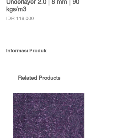
Underlayer 2.0 | 8 mm | 90
kgs/m3
Price
IDR 118,000
Informasi Produk
Ketebalan:
8 mm
Dimensi:
2m x 9m (1 Roll: 18m2)
Kepadatan: 9
0 kgs / m3
Related Products
Bahan:
Polyurethane Foam
Harga tercantum adalah harga per m2
dan
tidak termasuk biaya pasang. Warna
foam tidak akan selalu sama, tergantung
stok