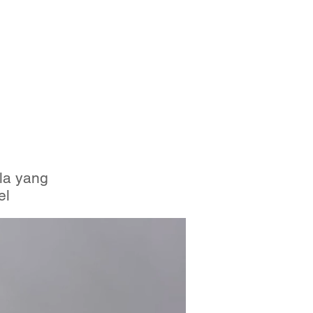
la yang
el