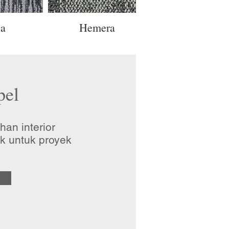
a
Hemera
Eros
pel
an interior
k untuk proyek