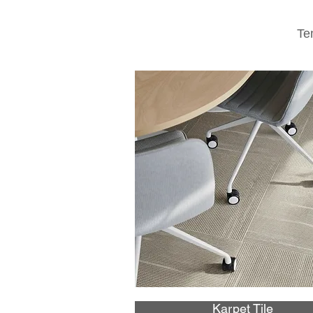
Te
Karpet Tile