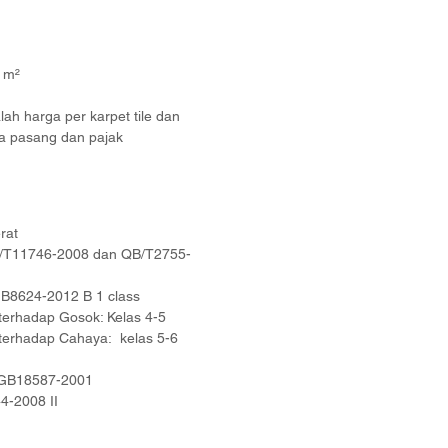
9 m²
ah harga per karpet tile dan
a pasang dan pajak
rat
GB/T11746-2008 dan QB/T2755-
B8624-2012 B 1 class
terhadap Gosok: Kelas 4-5
terhadap Cahaya: kelas 5-6
 GB18587-2001
44-2008 II