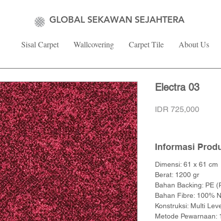
GLOBAL SEKAWAN SEJAHTERA
Sisal Carpet
Wallcovering
Carpet Tile
About Us
Electra 03
Price
IDR 725,000
Informasi Prod
Dimensi: 61 x 61 cm
Berat: 1200 gr
Bahan Backing: PE (P
Bahan Fibre: 100% N
Konstruksi: Multi Lev
Metode Pewarnaan: 