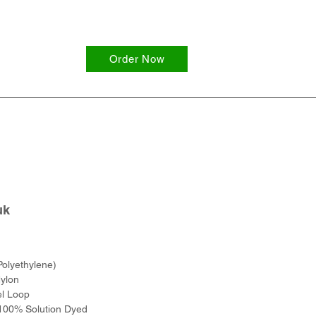
Order Now
uk
olyethylene)
ylon
el Loop
100% Solution Dyed