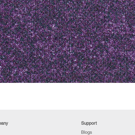
pany
Support
Blogs