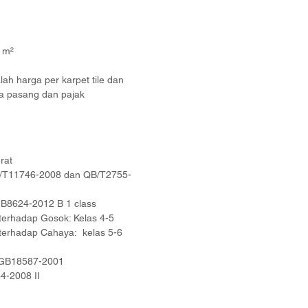
9 m²
ah harga per karpet tile dan
a pasang dan pajak
rat
GB/T11746-2008 dan QB/T2755-
B8624-2012 B 1 class
terhadap Gosok: Kelas 4-5
terhadap Cahaya: kelas 5-6
 GB18587-2001
44-2008 II