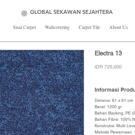
GLOBAL SEKAWAN SEJAHTERA
Sisal Carpet
Wallcovering
Carpet Tile
About Us
Electra 13
Price
IDR 725,000
Informasi Prod
Dimensi: 61 x 61 cm
Berat: 1200 gr
Bahan Backing: PE (P
Bahan Fibre: 100% N
Konstruksi: Multi Lev
Metode Pewarnaan: 