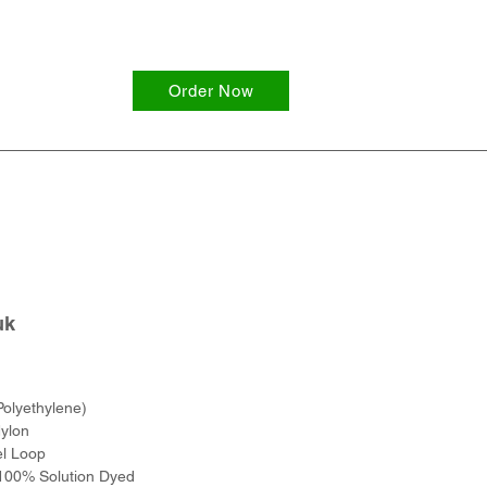
Order Now
uk
olyethylene)
ylon
el Loop
100% Solution Dyed