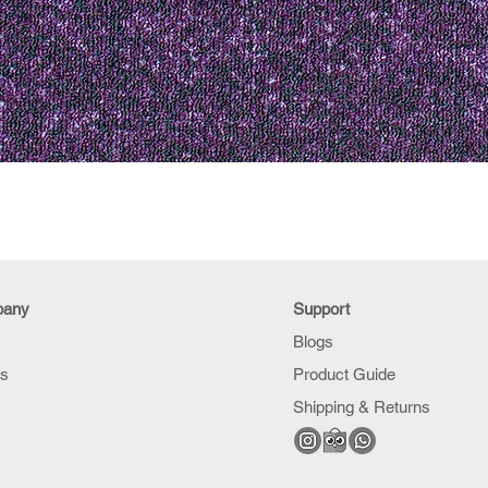
pany
Support
Blogs
Us
Product Guide
Shipping & Returns