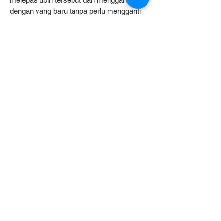
melepas ubin tersebut dan menggantinya
dengan yang baru tanpa perlu mengganti
seluruh lantai.
7. Inspeksi Rutin untuk Pencegahan
Kerusakan
Lakukan pengecekan berkala pada setiap
sudut ubin karpet Anda.
Perhatikan jika ada tepian yang mulai lepas
agar tidak menyebabkan orang
tersandung.
Segera perbaiki atau rekatkan kembali
ubin yang longgar untuk mencegah
kerusakan yang lebih luas.
Kesimpulan