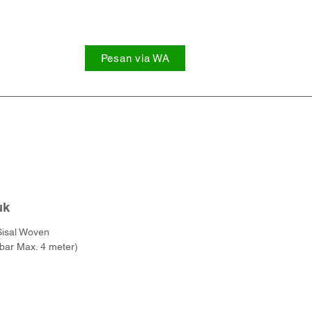
Pesan via WA
a
uk
Sisal Woven
ar Max. 4 meter)