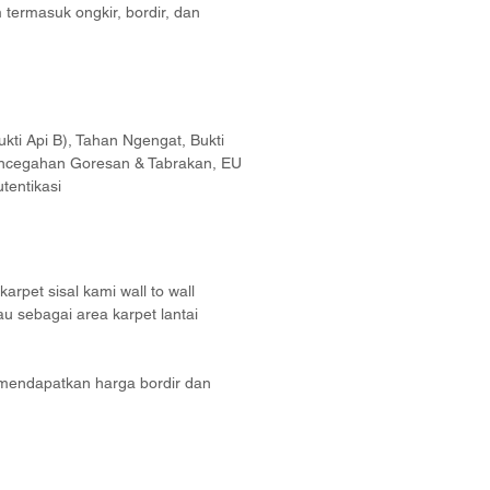
termasuk ongkir, bordir, dan
ukti Api B), Tahan Ngengat, Bukti
ncegahan Goresan & Tabrakan, EU
utentikasi
rpet sisal kami wall to wall
au sebagai area karpet lantai
mendapatkan harga bordir dan