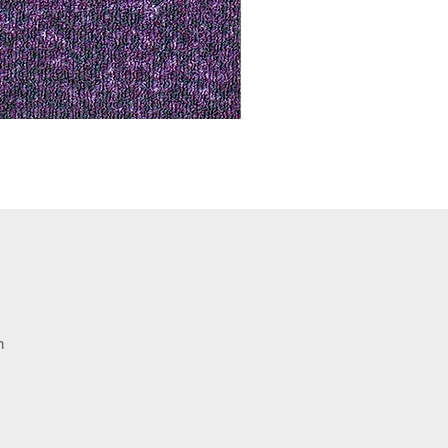
Notus 01
n