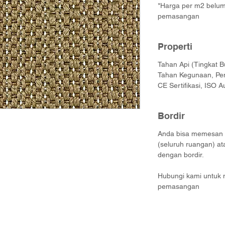
*Harga per m2 belum 
pemasangan
Properti
Tahan Api (Tingkat B
Tahan Kegunaan, Pe
CE Sertifikasi, ISO A
Bordir
Anda bisa memesan ka
(seluruh ruangan) at
dengan bordir.
Hubungi kami untuk 
pemasangan