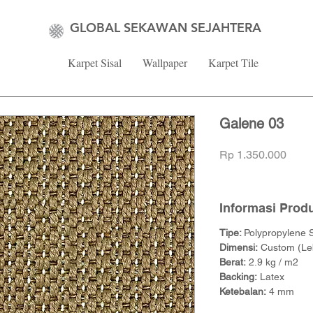
GLOBAL SEKAWAN SEJAHTERA
Karpet Sisal
Wallpaper
Karpet Tile
Galene 03
Harg
Rp 1.350.000
Informasi Prod
Tipe:
Polypropylene 
Dimensi:
Custom (Leb
Berat:
2.9 kg / m2
Backing:
Latex
Ketebalan:
4 mm