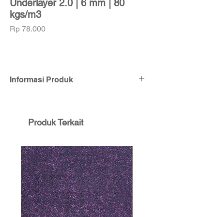
Underlayer 2.0 | 6 mm | 80
kgs/m3
Harga
Rp 78.000
Informasi Produk
Ketebalan:
6 mm
Dimensi:
2m x 9m (1 Roll: 18m2)
Kepadatan:
80 kgs / m3
Produk Terkait
Bahan:
Polyurethane Foam
Harga tercantum adalah harga per m2
dan
tidak termasuk biaya pasang. Warna
foam tidak akan selalu sama, tergantung
stok