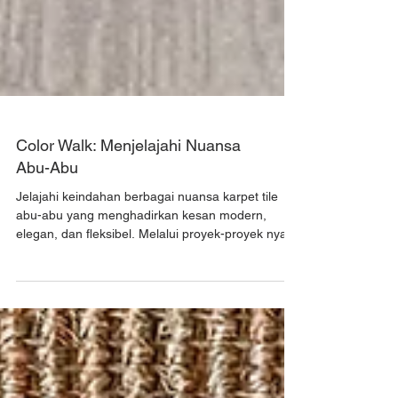
Color Walk: Menjelajahi Nuansa
Abu-Abu
Jelajahi keindahan berbagai nuansa karpet tile
abu-abu yang menghadirkan kesan modern,
elegan, dan fleksibel. Melalui proyek-proyek nyata
Global Sekawan Sejahtera, temukan inspirasi
lantai yang cocok untuk kantor, ruang komersial,
maupun hunian.