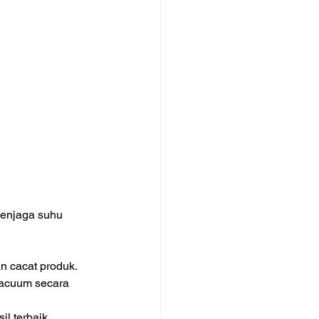
enjaga suhu 
n cacat produk. 
vacuum secara 
l terbaik, 