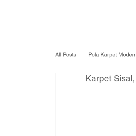
All Posts
Pola Karpet Moder
Karpet Sisal,
Tren Desain Interior 2026
Tips Perawatan Karpet
Inspirasi Desain Interior