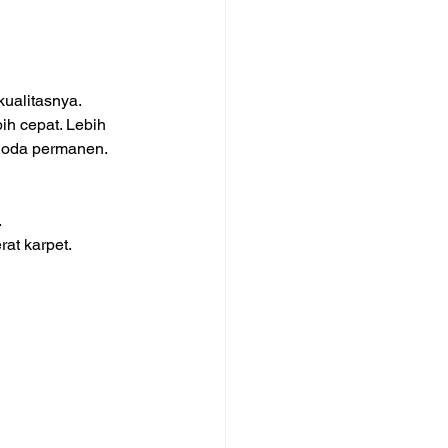
ualitasnya. 
ih cepat. Lebih 
 noda permanen.
.
at karpet.