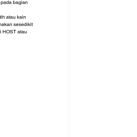
n pada bagian 
h atau kain 
nakan sesedikit 
ti HOST atau 