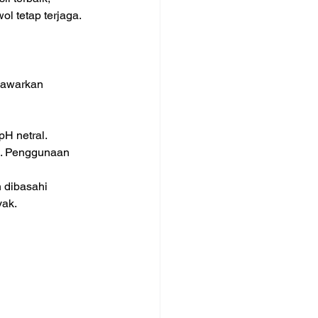
ol tetap terjaga.
nawarkan 
H netral.
k. Penggunaan 
 dibasahi 
yak.