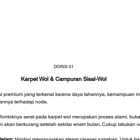
DORIS 01
Karpet Wol & Campuran Sisal-Wol
l premium yang terkenal karena daya tahannya, kemampuan m
nannya terhadap noda.
Rontoknya serat pada karpet wol merupakan proses alami, buka
ni akan berkurang setelah sekitar enam bulan. Cukup lakukan 
dalam:
 Hindari menggunakan steam cleaner rumahan. Untuk hasi