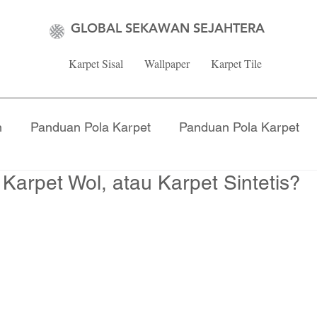
GLOBAL SEKAWAN SEJAHTERA
Karpet Sisal
Wallpaper
Karpet Tile
n
Panduan Pola Karpet
Panduan Pola Karpet
 Karpet Wol, atau Karpet Sintetis?
Karpet Tile
Tips Dekorasi Ruangan
Tips Per
Inspirasi Karpet untuk Kantor
Wallpaper
Inspira
Panduan Memilih Wallpaper
Karpet Sisal
Under