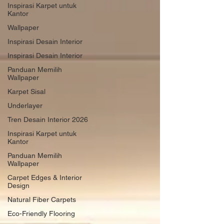
Inspirasi Karpet untuk
Kantor
Wallpaper
Inspirasi Desain Interior
Inspirasi Desain Interior
Panduan Memilih
Wallpaper
Karpet Sisal
Underlayer
Tren Desain Interior 2026
Inspirasi Karpet untuk
Kantor
Panduan Memilih
Wallpaper
Carpet Edges & Interior
Design
Natural Fiber Carpets
Eco-Friendly Flooring