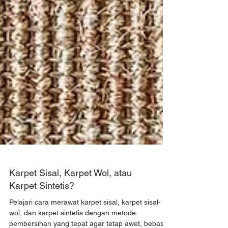
Karpet Sisal, Karpet Wol, atau