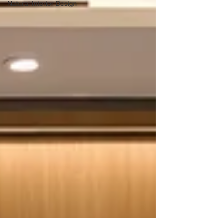
Natural Interior Design