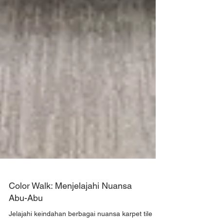
Color Walk: Menjelajahi Nuansa