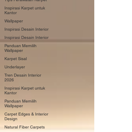
Inspirasi Karpet untuk
Kantor
Wallpaper
Inspirasi Desain Interior
Inspirasi Desain Interior
Panduan Memilih
Wallpaper
Karpet Sisal
Underlayer
Tren Desain Interior
2026
Inspirasi Karpet untuk
Kantor
Panduan Memilih
Wallpaper
Carpet Edges & Interior
Design
Natural Fiber Carpets