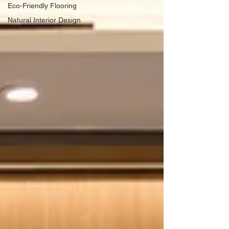
Eco-Friendly Flooring
Natural Interior Design