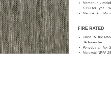
Memenuhi / meleb
408D for Type II W
Memiliki Anti Micr
FIRE RATED
Class "A" fire ra
84 Tunes test
Penyebaran Api: 
Melewati NFPA 28