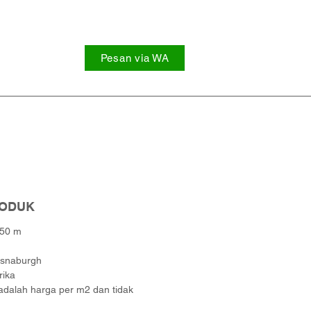
Pesan via WA
RODUK
 50 m
snaburgh
rika
adalah harga per m2 dan tidak