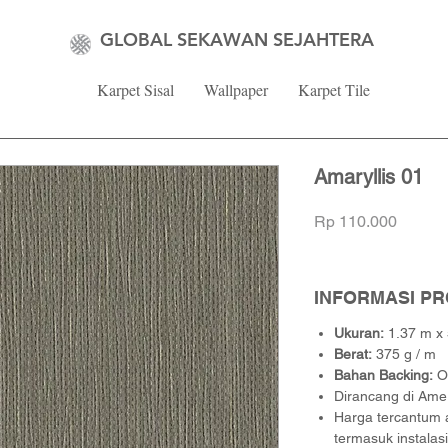
GLOBAL SEKAWAN SEJAHTERA
Karpet Sisal
Wallpaper
Karpet Tile
Amaryllis 01
Harga
Rp 110.000
INFORMASI P
Ukuran:
1.37 m x
Berat:
375 g / m
Bahan Backing:
O
Dirancang di Ame
Harga tercantum 
termasuk instalasi